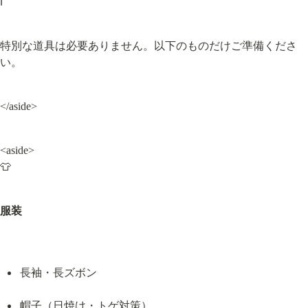
ℹ️
特別な道具は必要ありません。以下のものだけご準備くださ
い。
</aside>
<aside>

👕
服装
長袖・長ズボン
帽子（日焼け・トゲ対策）